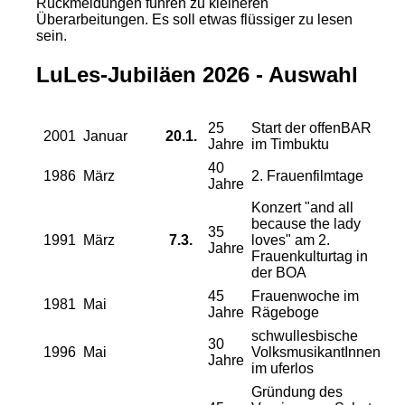
Rückmeldungen führen zu kleineren
Überarbeitungen. Es soll etwas flüssiger zu lesen
sein.
LuLes-Jubiläen 2026 - Auswahl
25
Start der offenBAR
2001
Januar
20.1.
Jahre
im Timbuktu
40
1986
März
2. Frauenfilmtage
Jahre
Konzert "and all
because the lady
35
1991
März
7.3.
loves" am 2.
Jahre
Frauenkulturtag in
der BOA
45
Frauenwoche im
1981
Mai
Jahre
Rägeboge
schwullesbische
30
1996
Mai
VolksmusikantInnen
Jahre
im uferlos
Gründung des