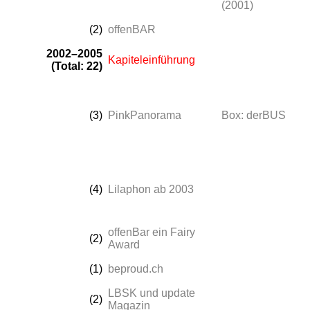
(2001)
(2)
offenBAR
2002–2005
Kapiteleinführung
(Total: 22)
(3)
PinkPanorama
Box: derBUS
(4)
Lilaphon ab 2003
offenBar ein Fairy
(2)
Award
(1)
beproud.ch
LBSK und update
(2)
Magazin