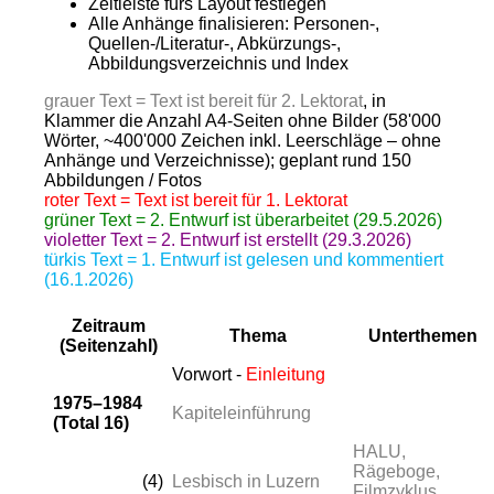
Zeitleiste fürs Layout festlegen
Alle Anhänge finalisieren: Personen-,
Quellen-/Literatur-, Abkürzungs-,
Abbildungsverzeichnis und Index
grauer Text = Text ist bereit für 2. Lektorat
, in
Klammer die Anzahl A4-Seiten ohne Bilder (58'000
Wörter, ~400'000 Zeichen inkl. Leerschläge – ohne
Anhänge und Verzeichnisse); geplant rund 150
Abbildungen / Fotos
roter Text = Text ist bereit für 1. Lektorat
grüner Text = 2. Entwurf ist überarbeitet (29.5.2026)
violetter Text = 2. Entwurf ist erstellt (29.3.2026)
türkis Text = 1. Entwurf ist gelesen und kommentiert
(16.1.2026)
Zeitraum
Thema
Unterthemen
(Seitenzahl)
Vorwort -
Einleitung
1975–1984
Kapiteleinführung
(Total 16)
HALU,
Rägeboge,
(4)
Lesbisch in Luzern
Filmzyklus