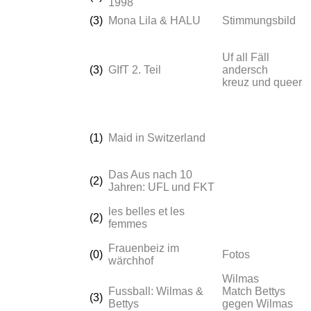
1998
(3)
Mona Lila & HALU
Stimmungsbild
Uf all Fäll
(3)
GIfT 2. Teil
andersch
kreuz und queer
(1)
Maid in Switzerland
Das Aus nach 10
(2)
Jahren: UFL und FKT
les belles et les
(2)
femmes
Frauenbeiz im
(0)
Fotos
wärchhof
Wilmas
Fussball: Wilmas &
Match Bettys
(3)
Bettys
gegen Wilmas