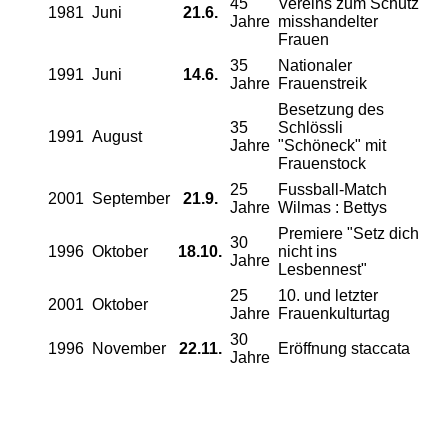
45
Vereins zum Schutz
1981
Juni
21.6.
Jahre
misshandelter
Frauen
35
Nationaler
1991
Juni
14.6.
Jahre
Frauenstreik
Besetzung des
35
Schlössli
1991
August
Jahre
"Schöneck" mit
Frauenstock
25
Fussball-Match
2001
September
21.9.
Jahre
Wilmas : Bettys
Premiere "Setz dich
30
1996
Oktober
18.10.
nicht ins
Jahre
Lesbennest"
25
10. und letzter
2001
Oktober
Jahre
Frauenkulturtag
30
1996
November
22.11.
Eröffnung staccata
Jahre