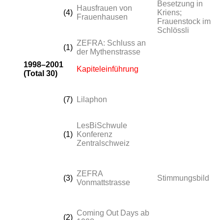
Besetzung in
Hausfrauen von
(4)
Kriens;
Frauenhausen
Frauenstock im
Schlössli
ZEFRA: Schluss an
(1)
der Mythenstrasse
1998–2001
Kapiteleinführung
(Total 30)
(7)
Lilaphon
LesBiSchwule
(1)
Konferenz
Zentralschweiz
ZEFRA
(3)
Stimmungsbild
Vonmattstrasse
Coming Out Days ab
(2)