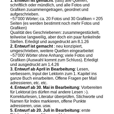
1. Entwurf ist gemacht
: (fast) alle Quellen,
schriftlich oder mündlich, und alle Fotos und
Grafiken zusammengetragen, geordnet und
aufgeschrieben.
~57'000 Wörter; ca. 20 Fotos und 30 Grafiken = 205
Seiten (es werden bestimmt noch mehr Fotos und
Grafiken)
Qualität des Geschriebenen: zusammegestückelt,
teilweise langweilig, aber doch ein paar funkelnde
Stellen. Erledigt und ausgedruckt am 8.1.26
2. Entwurf ist gemacht
: neu konzipiert,
umgeschrieben, weitere Quellen eingearbeitet
~57'000 Wörter ohne Anhang; viele Fotos und
Grafiken (Auswahl kommt zum Schluss). Erledigt
und ausgedruckt am 1.4.26
3. Entwurf ab April in Bearbeitung
: Lesen,
verbessern, Input der Lektorin zum 1. Kapitel ins
ganze Buch einarbeiten. Offene Fragen per Mail
adressieren, etc. etc.
4. Entwurf ab 30. Mai in Bearbeitung
: Vorbereiten
für Lektorat (es dürfen mal andere Lesen :-).
Korrekturlesen, Literatur überprüfen, Stichworte und
Namen für Index markieren, offene Punkte
adressieren, usw. usw.
5. Entwurf ab 20. Juli in Bearbeitung
: erste