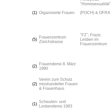
"Homosexualität"
(1)
Organisierte Frauen
(POCH) & OFRA
"FZ"; Fraze;
Frauenzentrum
(5)
Lesben im
Zürichstrasse
Frauenzentrum
Frauendemo 8. März
(2)
1980
Verein zum Schutz
(2)
misshandelter Frauen
& Frauenhaus
Schwulen- und
(1)
Lesbendemo 1983